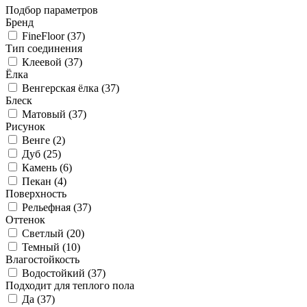
Подбор параметров
Бренд
FineFloor (
37
)
Тип соединения
Клеевой (
37
)
Ёлка
Венгерская ёлка (
37
)
Блеск
Матовый (
37
)
Рисунок
Венге (
2
)
Дуб (
25
)
Камень (
6
)
Пекан (
4
)
Поверхность
Рельефная (
37
)
Оттенок
Светлый (
20
)
Темный (
10
)
Влагостойкость
Водостойкий (
37
)
Подходит для теплого пола
Да (
37
)