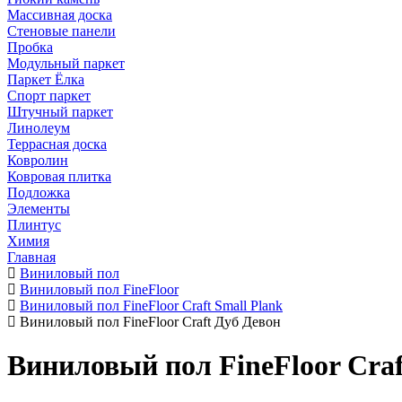
Массивная доска
Стеновые панели
Пробка
Модульный паркет
Паркет Ёлка
Спорт паркет
Штучный паркет
Линолеум
Террасная доска
Ковролин
Ковровая плитка
Подложка
Элементы
Плинтус
Химия
Главная
Виниловый пол
Виниловый пол FineFloor
Виниловый пол FineFloor Craft Small Plank
Виниловый пол FineFloor Craft Дуб Девон
Виниловый пол FineFloor Craf