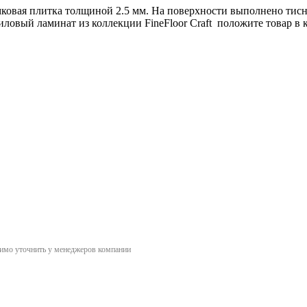
мковая плитка толщиной 2.5 мм. На поверхности выполнено тисне
иловый ламинат из коллекции FineFloor Craft положите товар в
димо уточнить у менеджеров компании