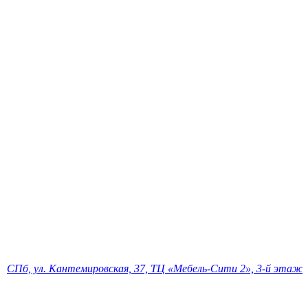
СПб, ул. Кантемировская, 37, ТЦ «Мебель-Сити 2», 3-й этаж