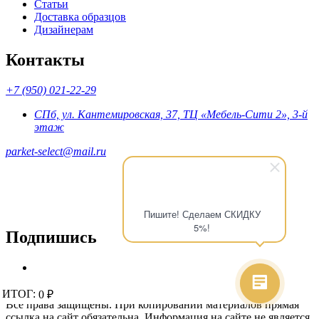
Статьи
Доставка образцов
Дизайнерам
Контакты
+7 (950) 021-22-29
СПб, ул. Кантемировская, 37, ТЦ «Мебель-Сити 2», 3-й
этаж
parket-select@mail.ru
Пишите! Сделаем СКИДКУ
5%!
Подпишись
© 2015 - 2026 «Parket-Select» - магазин напольных покрытий.
ИТОГ:
ИТОГ:
0 ₽
0 ₽
Все права защищены. При копировании материалов прямая
ссылка на сайт обязательна. Информация на сайте не является