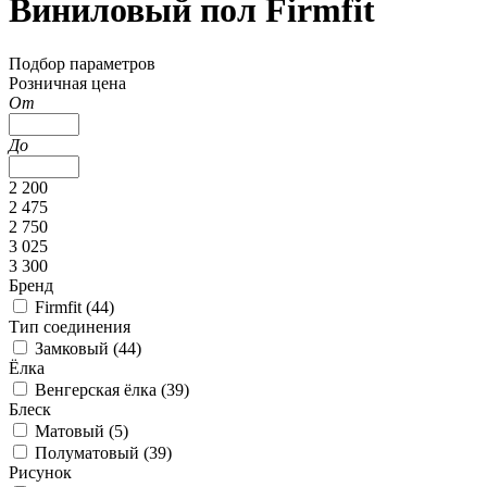
Виниловый пол Firmfit
Подбор параметров
Розничная цена
От
До
2 200
2 475
2 750
3 025
3 300
Бренд
Firmfit (
44
)
Тип соединения
Замковый (
44
)
Ёлка
Венгерская ёлка (
39
)
Блеск
Матовый (
5
)
Полуматовый (
39
)
Рисунок