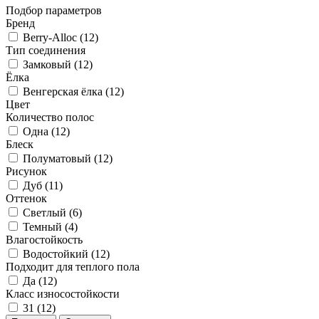
Подбор параметров
Бренд
Berry-Alloc (
12
)
Тип соединения
Замковый (
12
)
Ёлка
Венгерская ёлка (
12
)
Цвет
Количество полос
Одна (
12
)
Блеск
Полуматовый (
12
)
Рисунок
Дуб (
11
)
Оттенок
Светлый (
6
)
Темный (
4
)
Влагостойкость
Водостойкий (
12
)
Подходит для теплого пола
Да (
12
)
Класс износостойкости
31 (
12
)