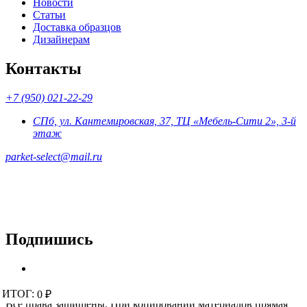
Новости
Статьи
Доставка образцов
Дизайнерам
Контакты
+7 (950) 021-22-29
СПб, ул. Кантемировская, 37, ТЦ «Мебель-Сити 2», 3-й
этаж
parket-select@mail.ru
Подпишись
© 2015 - 2026 «Parket-Select» - магазин напольных покрытий.
ИТОГ:
ИТОГ:
0 ₽
0 ₽
Все права защищены. При копировании материалов прямая