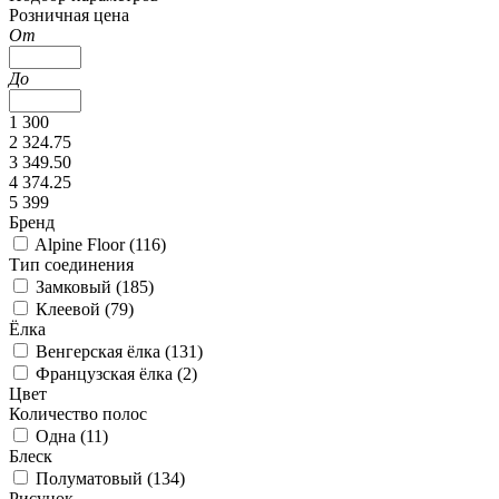
Розничная цена
От
До
1 300
2 324.75
3 349.50
4 374.25
5 399
Бренд
Alpine Floor (
116
)
Тип соединения
Замковый (
185
)
Клеевой (
79
)
Ёлка
Венгерская ёлка (
131
)
Французская ёлка (
2
)
Цвет
Количество полос
Одна (
11
)
Блеск
Полуматовый (
134
)
Рисунок