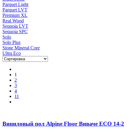
Parquet Light
Parquet LVT
Premium XL
Real Wood
Sequoia LVT
Sequoia SPC
Solo
Solo Plus
Stone Mineral Core
Ultra Eco
1
2
3
4
11
Виниловый пол Alpine Floor Виваче ЕСО 14-2