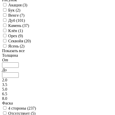
Акация (
3
)
Бук (
2
)
Венге (
7
)
Дуб (
101
)
Камень (
37
)
Клён (
1
)
Орех (
9
)
Секвойя (
20
)
Ясень (
2
)
Показать все
Толщина
От
До
2.0
3.5
5.0
6.5
8.0
Фаска
4 стороны (
237
)
Отсутствует (
5
)