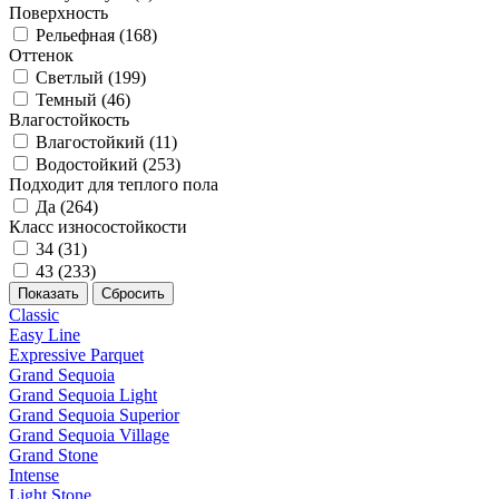
Поверхность
Рельефная (
168
)
Оттенок
Светлый (
199
)
Темный (
46
)
Влагостойкость
Влагостойкий (
11
)
Водостойкий (
253
)
Подходит для теплого пола
Да (
264
)
Класс износостойкости
34 (
31
)
43 (
233
)
Classic
Easy Line
Expressive Parquet
Grand Sequoia
Grand Sequoia Light
Grand Sequoia Superior
Grand Sequoia Village
Grand Stone
Intense
Light Stone