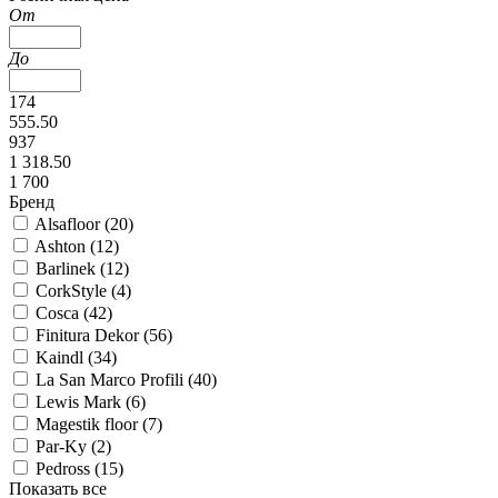
От
До
174
555.50
937
1 318.50
1 700
Бренд
Alsafloor (
20
)
Ashton (
12
)
Barlinek (
12
)
CorkStyle (
4
)
Cosca (
42
)
Finitura Dekor (
56
)
Kaindl (
34
)
La San Marco Profili (
40
)
Lewis Mark (
6
)
Magestik floor (
7
)
Par-Ky (
2
)
Pedross (
15
)
Показать все