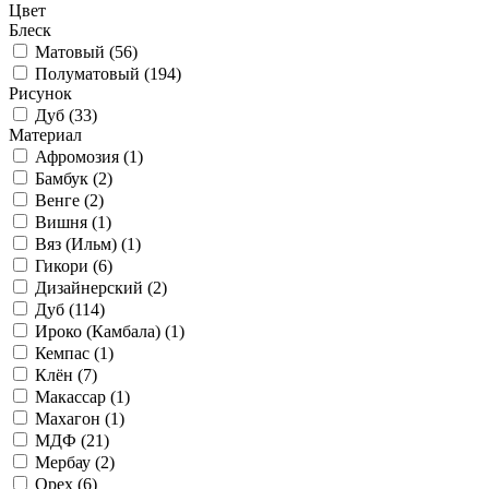
Цвет
Блеск
Матовый (
56
)
Полуматовый (
194
)
Рисунок
Дуб (
33
)
Материал
Афромозия (
1
)
Бамбук (
2
)
Венге (
2
)
Вишня (
1
)
Вяз (Ильм) (
1
)
Гикори (
6
)
Дизайнерский (
2
)
Дуб (
114
)
Ироко (Камбала) (
1
)
Кемпас (
1
)
Клён (
7
)
Макассар (
1
)
Махагон (
1
)
МДФ (
21
)
Мербау (
2
)
Орех (
6
)