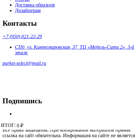
Доставка образцов
Дизайнерам
Контакты
+7 (950) 021-22-29
СПб, ул. Кантемировская, 37, ТЦ «Мебель-Сити 2», 3-й
этаж
parket-select@mail.ru
Подпишись
© 2015 - 2026 «Parket-Select» - магазин напольных покрытий.
ИТОГ:
ИТОГ:
0 ₽
0 ₽
Все права защищены. При копировании материалов прямая
ссылка на сайт обязательна. Информация на сайте не является