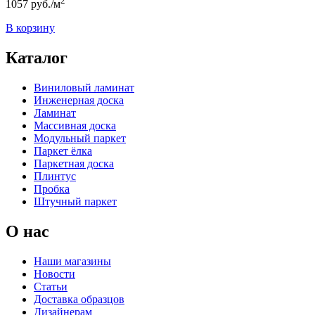
2
1057
руб./м
В корзину
Каталог
Виниловый ламинат
Инженерная доска
Ламинат
Массивная доска
Модульный паркет
Паркет ёлка
Паркетная доска
Плинтус
Пробка
Штучный паркет
О нас
Наши магазины
Новости
Статьи
Доставка образцов
Дизайнерам