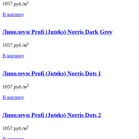
2
1057
руб./м
В корзину
Линолеум Profi (Juteks) Norris Dark Grey
2
1057
руб./м
В корзину
Линолеум Profi (Juteks) Norris Dots 1
2
1057
руб./м
В корзину
Линолеум Profi (Juteks) Norris Dots 2
2
1057
руб./м
В корзину