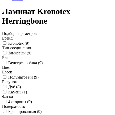
Ламинат Kronotex
Herringbone
Подбор параметров
Бренд
Kronotex (
9
)
Тип соединения
Замковый (
9
)
Ёлка
Венгерская ёлка (
9
)
Цвет
Блеск
Полуматовый (
9
)
Рисунок
Дуб (
8
)
Камень (
1
)
Фаска
4 стороны (
9
)
Поверхность
Брашированная (
9
)