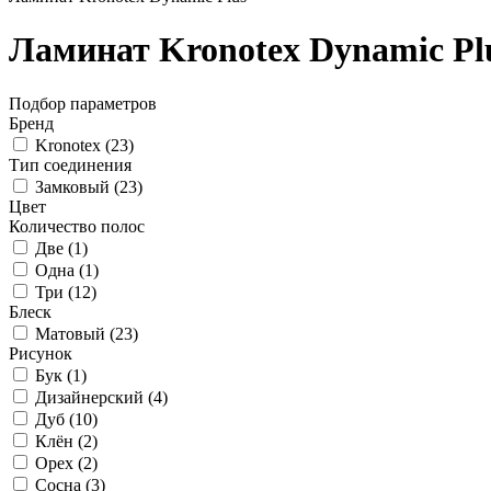
Ламинат Kronotex Dynamic Pl
Подбор параметров
Бренд
Kronotex (
23
)
Тип соединения
Замковый (
23
)
Цвет
Количество полос
Две (
1
)
Одна (
1
)
Три (
12
)
Блеск
Матовый (
23
)
Рисунок
Бук (
1
)
Дизайнерский (
4
)
Дуб (
10
)
Клён (
2
)
Орех (
2
)
Сосна (
3
)