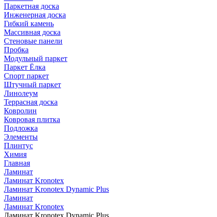
Паркетная доска
Инженерная доска
Гибкий камень
Массивная доска
Стеновые панели
Пробка
Модульный паркет
Паркет Ёлка
Спорт паркет
Штучный паркет
Линолеум
Террасная доска
Ковролин
Ковровая плитка
Подложка
Элементы
Плинтус
Химия
Главная
Ламинат
Ламинат Kronotex
Ламинат Kronotex Dynamic Plus
Ламинат
Ламинат Kronotex
Ламинат Kronotex Dynamic Plus