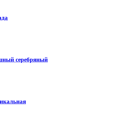
ада
ный серебряный
тикальная