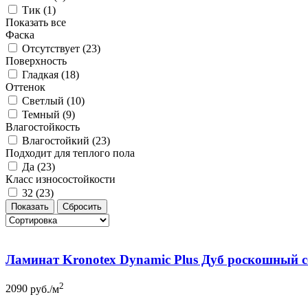
Тик (
1
)
Показать все
Фаска
Отсутствует (
23
)
Поверхность
Гладкая (
18
)
Оттенок
Светлый (
10
)
Темный (
9
)
Влагостойкость
Влагостойкий (
23
)
Подходит для теплого пола
Да (
23
)
Класс износостойкости
32 (
23
)
Ламинат Kronotex Dynamic Plus Дуб роскошный 
2
2090
руб./м