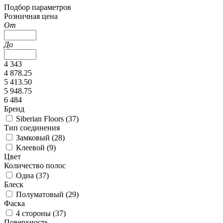
Подбор параметров
Розничная цена
От
До
4 343
4 878.25
5 413.50
5 948.75
6 484
Бренд
Siberian Floors (
37
)
Тип соединения
Замковый (
28
)
Клеевой (
9
)
Цвет
Количество полос
Одна (
37
)
Блеск
Полуматовый (
29
)
Фаска
4 стороны (
37
)
Поверхность