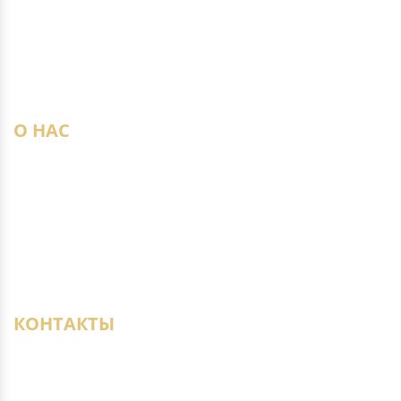
Паркетная доска
Плинтус
Пробка
Штучный паркет
О НАС
Наши магазины
Новости
Статьи
Доставка образцов
Дизайнерам
КОНТАКТЫ
+7 (950) 021-22-29