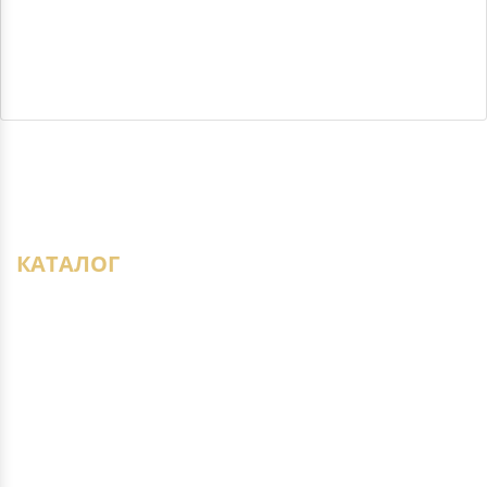
КАТАЛОГ
Виниловый ламинат
Инженерная доска
Ламинат
Массивная доска
Модульный паркет
Паркет ёлка