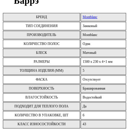
Баррэ
БРЕНД
Montblanc
ТИП СОЕДИНЕНИЯ
Замковый
ПРОИЗВОДИТЕЛЬ
Montblanc
КОЛИЧЕСТВО ПОЛОС
Одна
БЛЕСК
Матовый
РАЗМЕРЫ
1500 x 230 x 4+1 мм
ТОЛЩИНА ИЗДЕЛИЯ (ММ)
5
ФАСКА
Отсутствует
ПОВЕРХНОСТЬ
Брашированная
ВЛАГОСТОЙКОСТЬ
Водостойкий
ПОДХОДИТ ДЛЯ ТЕПЛОГО ПОЛА
Да
КОЛИЧЕСТВО В УПАКОВКЕ, ШТ
6
КЛАСС ИЗНОСОСТОЙКОСТИ
43