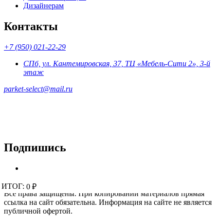
Дизайнерам
Контакты
+7 (950) 021-22-29
СПб, ул. Кантемировская, 37, ТЦ «Мебель-Сити 2», 3-й
этаж
parket-select@mail.ru
Подпишись
© 2015 - 2026 «Parket-Select» - магазин напольных покрытий.
ИТОГ:
ИТОГ:
0 ₽
0 ₽
Все права защищены. При копировании материалов прямая
ссылка на сайт обязательна. Информация на сайте не является
публичной офертой.