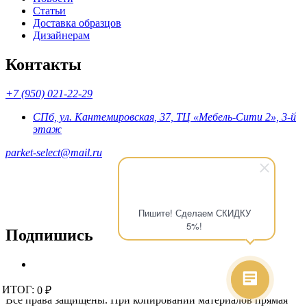
Статьи
Доставка образцов
Дизайнерам
Контакты
+7 (950) 021-22-29
СПб, ул. Кантемировская, 37, ТЦ «Мебель-Сити 2», 3-й
этаж
parket-select@mail.ru
Пишите! Сделаем СКИДКУ
5%!
Подпишись
© 2015 - 2026 «Parket-Select» - магазин напольных покрытий.
ИТОГ:
ИТОГ:
0 ₽
0 ₽
Все права защищены. При копировании материалов прямая