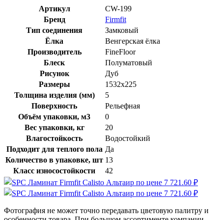
Артикул
CW-199
Бренд
Firmfit
Тип соединения
Замковый
Ёлка
Венгерская ёлка
Производитель
FineFloor
Блеск
Полуматовый
Рисунок
Дуб
Размеры
1532x225
Толщина изделия (мм)
5
Поверхность
Рельефная
Объём упаковки, м3
0
Вес упаковки, кг
20
Влагостойкость
Водостойкий
Подходит для теплого пола
Да
Количество в упаковке, шт
13
Класс износостойкости
42
Фотография не может точно передавать цветовую палитру и
особенности товара. При большом ассортименте компании