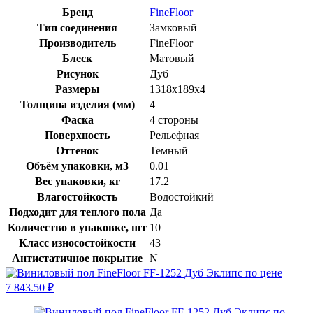
Бренд
FineFloor
Тип соединения
Замковый
Производитель
FineFloor
Блеск
Матовый
Рисунок
Дуб
Размеры
1318x189x4
Толщина изделия (мм)
4
Фаска
4 стороны
Поверхность
Рельефная
Оттенок
Темный
Объём упаковки, м3
0.01
Вес упаковки, кг
17.2
Влагостойкость
Водостойкий
Подходит для теплого пола
Да
Количество в упаковке, шт
10
Класс износостойкости
43
Антистатичное покрытие
N