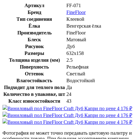
Артикул
FF-071
Бренд
FineFloor
Тип соединения
Клеевой
Ёлка
Венгерская ёлка
Производитель
FineFloor
Блеск
Матовый
Рисунок
Дуб
Размеры
632x158
Толщина изделия (мм)
2.5
Поверхность
Рельефная
Оттенок
Светлый
Влагостойкость
Водостойкий
Подходит для теплого пола
Да
Количество в упаковке, шт
24
Класс износостойкости
43
Фотография не может точно передавать цветовую палитру и
особенности товара. При большом ассортименте компании