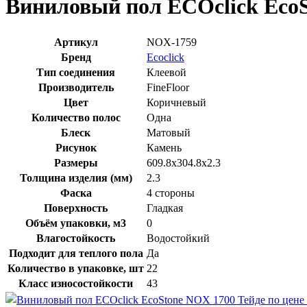
Виниловый пол ECOclick EcoS
Артикул
NOX-1759
Бренд
Ecoclick
Тип соединения
Клеевой
Производитель
FineFloor
Цвет
Коричневый
Количество полос
Одна
Блеск
Матовый
Рисунок
Камень
Размеры
609.8x304.8x2.3
Толщина изделия (мм)
2.3
Фаска
4 стороны
Поверхность
Гладкая
Объём упаковки, м3
0
Влагостойкость
Водостойкий
Подходит для теплого пола
Да
Количество в упаковке, шт
22
Класс износостойкости
43