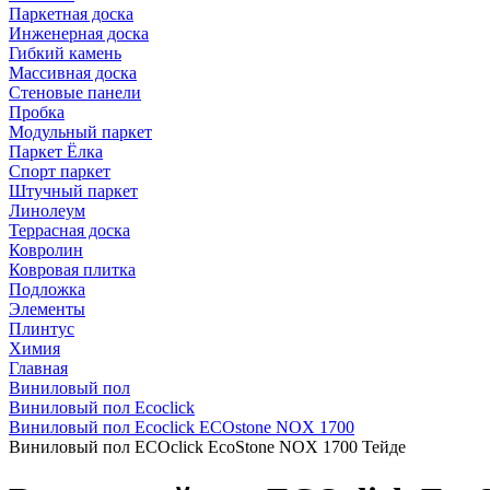
Паркетная доска
Инженерная доска
Гибкий камень
Массивная доска
Стеновые панели
Пробка
Модульный паркет
Паркет Ёлка
Спорт паркет
Штучный паркет
Линолеум
Террасная доска
Ковролин
Ковровая плитка
Подложка
Элементы
Плинтус
Химия
Главная
Виниловый пол
Виниловый пол Ecoclick
Виниловый пол Ecoclick ECOstone NOX 1700
Виниловый пол ECOclick EcoStone NOX 1700 Тейде