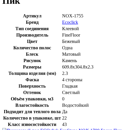
Пик
Артикул
NOX-1755
Бренд
Ecoclick
Тип соединения
Клеевой
Производитель
FineFloor
Цвет
Бежевый
Количество полос
Одна
Блеск
Матовый
Рисунок
Камень
Размеры
609.8x304.8x2.3
Толщина изделия (мм)
2.3
Фаска
4 стороны
Поверхность
Гладкая
Оттенок
Светлый
Объём упаковки, м3
0
Влагостойкость
Водостойкий
Подходит для теплого пола
Да
Количество в упаковке, шт
22
Класс износостойкости
43