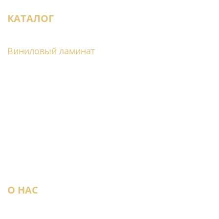
КАТАЛОГ
Виниловый ламинат
Инженерная доска
Ламинат
Массивная доска
Модульный паркет
Паркет ёлка
Паркетная доска
Плинтус
Пробка
Штучный паркет
О НАС