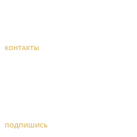
Наши магазины
Новости
Статьи
Доставка образцов
Дизайнерам
КОНТАКТЫ
+7 (950) 021-22-29
СПб, ул. Кантемировская, 37, ТЦ «Мебель-
Сити 2», 3-й этаж
parket-select@mail.ru
ПОДПИШИСЬ