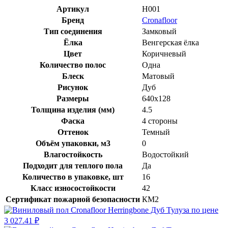
Артикул
H001
Бренд
Cronafloor
Тип соединения
Замковый
Ёлка
Венгерская ёлка
Цвет
Коричневый
Количество полос
Одна
Блеск
Матовый
Рисунок
Дуб
Размеры
640x128
Толщина изделия (мм)
4.5
Фаска
4 стороны
Оттенок
Темный
Объём упаковки, м3
0
Влагостойкость
Водостойкий
Подходит для теплого пола
Да
Количество в упаковке, шт
16
Класс износостойкости
42
Сертификат пожарной безопасности
КМ2