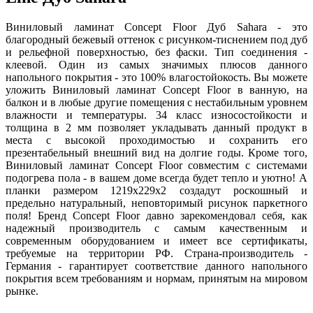
Виниловый ламинат Concept Floor Дуб Sahara - это
благородный бежевый оттенок с рисунком-тиснением под дуб
и рельефной поверхностью, без фаски. Тип соединения -
клеевой. Один из самых значимых плюсов данного
напольного покрытия - это 100% влагостойокость. Вы можете
уложить Виниловый ламинат Concept Floor в ванную, на
балкон и в любые другие помещения с нестабильным уровнем
влажности и температуры. 34 класс износостойкости и
толщина в 2 мм позволяет укладывать данный продукт в
места с высокой проходимостью и сохранить его
презентабельный внешний вид на долгие годы. Кроме того,
Виниловый ламинат Concept Floor совместим с системами
подогрева пола - в вашем доме всегда будет тепло и уютно! А
планки размером 1219x229x2 создадут роскошный и
предельно натуральный, неповторимый рисунок паркетного
поля! Бренд Concept Floor давно зарекомендовал себя, как
надежный производитель с самым качественным и
современным оборудованием и имеет все сертификаты,
требуемые на территории РФ. Страна-производитель -
Германия - гарантирует соответствие данного напольного
покрытия всем требованиям и нормам, принятым на мировом
рынке.