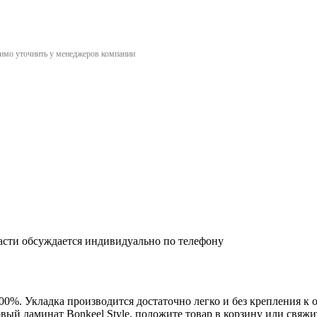
димо уточнить у менеджеров компании
асти обсуждается индивидуально по телефону
00%. Укладка производится достаточно легко и без крепления к 
ый ламинат Bonkeel Style, положите товар в корзину или свяжит