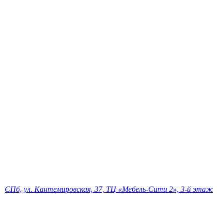
СПб, ул. Кантемировская, 37, ТЦ «Мебель-Сити 2», 3-й этаж