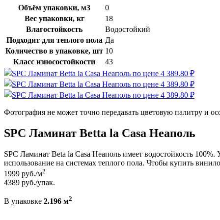
Объём упаковки, м3
0
Вес упаковки, кг
18
Влагостойкость
Водостойкий
Подходит для теплого пола
Да
Количество в упаковке, шт
10
Класс износостойкости
43
Фотография не может точно передавать цветовую палитру и ос
SPC Ламинат Betta la Casa Неаполь
SPC Ламинат Beta la Casa Неаполь имеет водостойкость 100%. У
использование на системах теплого пола. Чтобы купить винилов
2
1999
руб./м
4389
руб./упак.
2
В упаковке
2.196 м