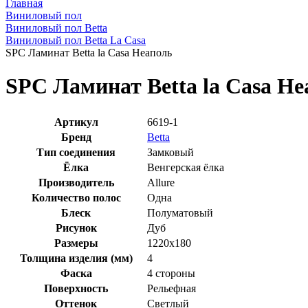
Главная
Виниловый пол
Виниловый пол Betta
Виниловый пол Betta La Casa
SPC Ламинат Betta la Casa Неаполь
SPC Ламинат Betta la Casa Н
Артикул
6619-1
Бренд
Betta
Тип соединения
Замковый
Ёлка
Венгерская ёлка
Производитель
Allure
Количество полос
Одна
Блеск
Полуматовый
Рисунок
Дуб
Размеры
1220x180
Толщина изделия (мм)
4
Фаска
4 стороны
Поверхность
Рельефная
Оттенок
Светлый