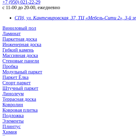
+7 (950) 021-22-29
с 11-00 до 20-00, ежедневно
СПб, ул. Кантемировская, 37, ТЦ «Мебель-Сити 2», 3-й 
Виниловый пол
Ламинат
Паркетная доска
Инженерная доска
Гибкий камень
Массивная доска
Стеновые панели
Пробка
Модульный паркет
Паркет Ёлка
Спорт паркет
Штучный паркет
Линолеум
Террасная доска
Ковролин
Ковровая плитка
Подложка
Элементы
Плинтус
Химия