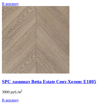
В корзину
SPC ламинат Betta Estate Сент-Хеленс E1805
2
3900
руб./м
В корзину