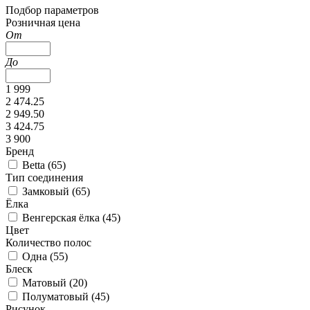
Подбор параметров
Розничная цена
От
До
1 999
2 474.25
2 949.50
3 424.75
3 900
Бренд
Betta (
65
)
Тип соединения
Замковый (
65
)
Ёлка
Венгерская ёлка (
45
)
Цвет
Количество полос
Одна (
55
)
Блеск
Матовый (
20
)
Полуматовый (
45
)
Рисунок