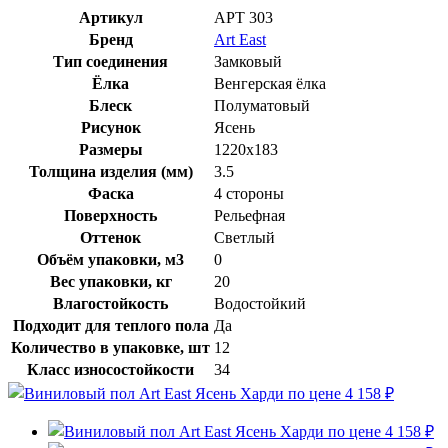
Артикул
APT 303
Бренд
Art East
Тип соединения
Замковый
Ёлка
Венгерская ёлка
Блеск
Полуматовый
Рисунок
Ясень
Размеры
1220х183
Толщина изделия (мм)
3.5
Фаска
4 стороны
Поверхность
Рельефная
Оттенок
Светлый
Объём упаковки, м3
0
Вес упаковки, кг
20
Влагостойкость
Водостойкий
Подходит для теплого пола
Да
Количество в упаковке, шт
12
Класс износостойкости
34