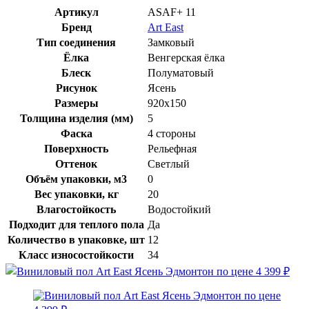
Артикул
ASAF+ 11
Бренд
Art East
Тип соединения
Замковый
Ёлка
Венгерская ёлка
Блеск
Полуматовый
Рисунок
Ясень
Размеры
920x150
Толщина изделия (мм)
5
Фаска
4 стороны
Поверхность
Рельефная
Оттенок
Светлый
Объём упаковки, м3
0
Вес упаковки, кг
20
Влагостойкость
Водостойкий
Подходит для теплого пола
Да
Количество в упаковке, шт
12
Класс износостойкости
34