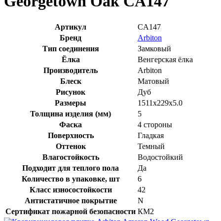
Georgetown Oak CA147
Артикул
CA147
Бренд
Arbiton
Тип соединения
Замковый
Ёлка
Венгерская ёлка
Производитель
Arbiton
Блеск
Матовый
Рисунок
Дуб
Размеры
1511x229x5.0
Толщина изделия (мм)
5
Фаска
4 стороны
Поверхность
Гладкая
Оттенок
Темный
Влагостойкость
Водостойкий
Подходит для теплого пола
Да
Количество в упаковке, шт
6
Класс износостойкости
42
Антистатичное покрытие
N
Сертификат пожарной безопасности
КМ2