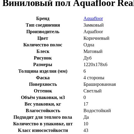
Виниловый пол Aquafloor Rea
Бренд
Aquafloor
Тип соединения
Замковый
Производитель
Aquafloor
Цвет
Коричневый
Количество полос
Одна
Блеск
Матовый
Рисунок
Дуб
Размеры
1220x178x6
Толщина изделия (мм)
6
Фаска
4 стороны
Поверхность
Брашированная
Оттенок
Светлый
Объём упаковки, м3
0
Вес упаковки, кг
17
Влагостойкость
Водостойкий
Подходит для теплого пола
Да
Количество в упаковке, шт
10
Класс износостойкости
43