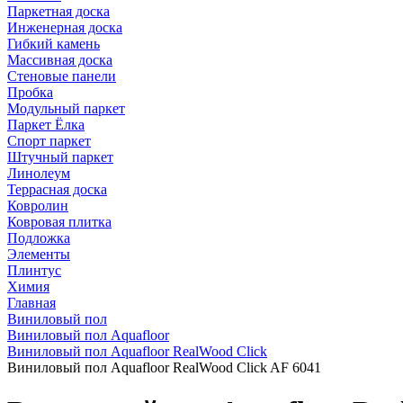
Паркетная доска
Инженерная доска
Гибкий камень
Массивная доска
Стеновые панели
Пробка
Модульный паркет
Паркет Ёлка
Спорт паркет
Штучный паркет
Линолеум
Террасная доска
Ковролин
Ковровая плитка
Подложка
Элементы
Плинтус
Химия
Главная
Виниловый пол
Виниловый пол Aquafloor
Виниловый пол Aquafloor RealWood Click
Виниловый пол Aquafloor RealWood Click AF 6041