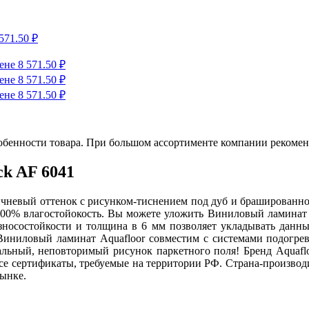
обенности товара. При большом ассортименте компании рекомен
ck AF 6041
чневый оттенок с рисунком-тиснением под дуб и брашированной
100% влагостойокость. Вы можете уложить Виниловый ламинат A
зносостойкости и толщина в 6 мм позволяет укладывать данны
Виниловый ламинат Aquafloor совместим с системами подогрева
льный, неповторимый рисунок паркетного поля! Бренд Aquaflo
 сертификаты, требуемые на территории РФ. Страна-производит
ынке.