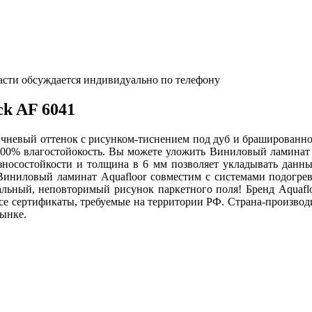
асти обсуждается индивидуально по телефону
ck AF 6041
чневый оттенок с рисунком-тиснением под дуб и брашированной
100% влагостойокость. Вы можете уложить Виниловый ламинат A
зносостойкости и толщина в 6 мм позволяет укладывать данны
Виниловый ламинат Aquafloor совместим с системами подогрева
льный, неповторимый рисунок паркетного поля! Бренд Aquaflo
 сертификаты, требуемые на территории РФ. Страна-производит
ынке.