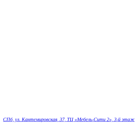
СПб, ул. Кантемировская, 37, ТЦ «Мебель-Сити 2», 3-й этаж