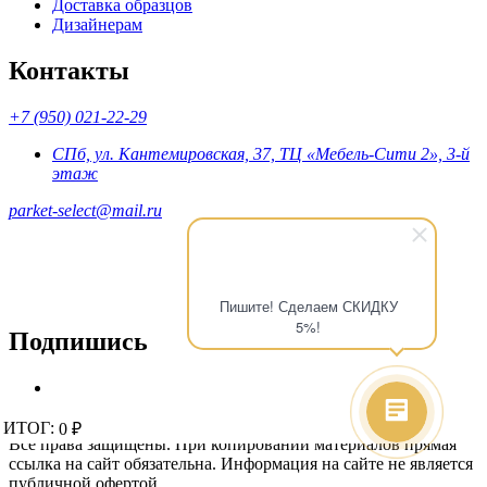
Доставка образцов
Дизайнерам
Контакты
+7 (950) 021-22-29
СПб, ул. Кантемировская, 37, ТЦ «Мебель-Сити 2», 3-й
этаж
parket-select@mail.ru
Пишите! Сделаем СКИДКУ
5%!
Подпишись
© 2015 - 2026 «Parket-Select» - магазин напольных покрытий.
ИТОГ:
ИТОГ:
0 ₽
0 ₽
Все права защищены. При копировании материалов прямая
ссылка на сайт обязательна. Информация на сайте не является
публичной офертой.