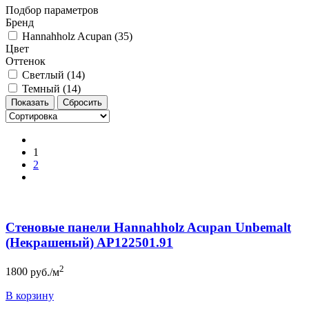
Подбор параметров
Бренд
Hannahholz Acupan (
35
)
Цвет
Оттенок
Светлый (
14
)
Темный (
14
)
1
2
Стеновые панели Hannahholz Acupan Unbemalt
(Некрашеный) AP122501.91
2
1800
руб./м
В корзину