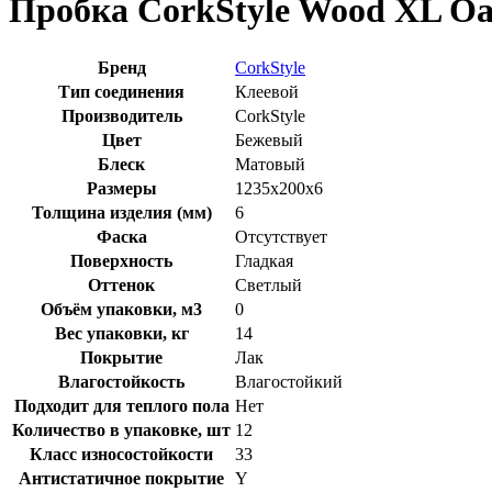
Пробка CorkStyle Wood XL Oa
Бренд
CorkStyle
Тип соединения
Клеевой
Производитель
CorkStyle
Цвет
Бежевый
Блеск
Матовый
Размеры
1235x200x6
Толщина изделия (мм)
6
Фаска
Отсутствует
Поверхность
Гладкая
Оттенок
Светлый
Объём упаковки, м3
0
Вес упаковки, кг
14
Покрытие
Лак
Влагостойкость
Влагостойкий
Подходит для теплого пола
Нет
Количество в упаковке, шт
12
Класс износостойкости
33
Антистатичное покрытие
Y