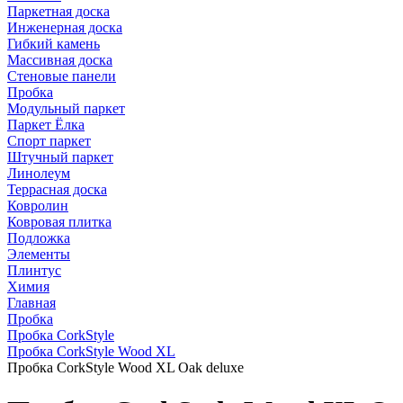
Паркетная доска
Инженерная доска
Гибкий камень
Массивная доска
Стеновые панели
Пробка
Модульный паркет
Паркет Ёлка
Спорт паркет
Штучный паркет
Линолеум
Террасная доска
Ковролин
Ковровая плитка
Подложка
Элементы
Плинтус
Химия
Главная
Пробка
Пробка CorkStyle
Пробка CorkStyle Wood XL
Пробка CorkStyle Wood XL Oak deluxe