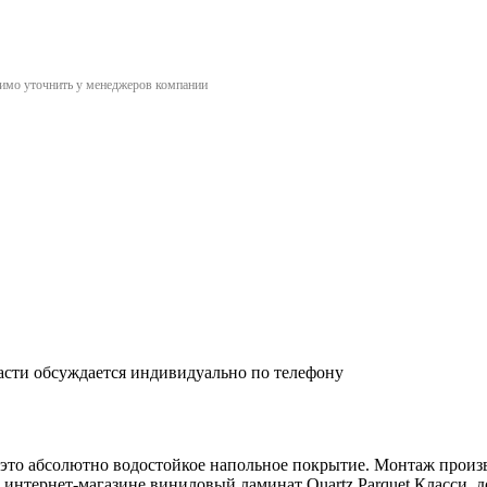
димо уточнить у менеджеров компании
асти обсуждается индивидуально по телефону
- это абсолютно водостойкое напольное покрытие. Монтаж прои
нтернет-магазине виниловый ламинат Quartz Parquet Класси, д