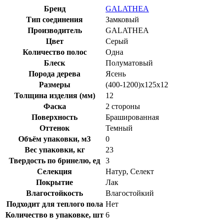
Бренд
GALATHEA
Тип соединения
Замковый
Производитель
GALATHEA
Цвет
Серый
Количество полос
Одна
Блеск
Полуматовый
Порода дерева
Ясень
Размеры
(400-1200)x125x12
Толщина изделия (мм)
12
Фаска
2 стороны
Поверхность
Брашированная
Оттенок
Темный
Объём упаковки, м3
0
Вес упаковки, кг
23
Твердость по бринелю, ед
3
Селекция
Натур, Селект
Покрытие
Лак
Влагостойкость
Влагостойкий
Подходит для теплого пола
Нет
Количество в упаковке, шт
6