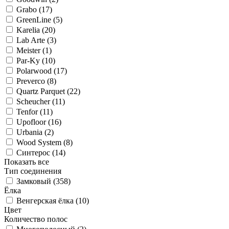
Grabo (
17
)
GreenLine (
5
)
Karelia (
20
)
Lab Arte (
3
)
Meister (
1
)
Par-Ky (
10
)
Polarwood (
17
)
Preverco (
8
)
Quartz Parquet (
22
)
Scheucher (
11
)
Tenfor (
11
)
Upofloor (
16
)
Urbania (
2
)
Wood System (
8
)
Синтерос (
14
)
Показать все
Тип соединения
Замковый (
358
)
Ёлка
Венгерская ёлка (
10
)
Цвет
Количество полос