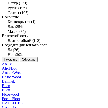
Натур (
179
)
Рустик (
96
)
Селект (
105
)
Покрытие
Без покрытия (
1
)
Лак (
254
)
Масло (
74
)
Влагостойкость
Влагостойкий (
112
)
Подходит для теплого пола
Да (
26
)
Нет (
302
)
Ablux
AlixFloor
Amber Wood
Baltic Wood
Barlinek
Boen
Ellett
Floorwood
Focus Floor
GALATHEA
Golvabia