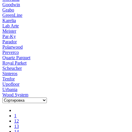
Goodwin
Grabo
GreenLine
Karelia
Lab Arte
Meister
Par-Ky
Parador
Polarwood
Preverco
Quartz Parquet
Royal Parket
Scheucher
Sinteros
Tenfor
Upofloor
Urbania
Wood System
1
12
13
14