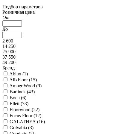
Подбор параметров
Розничная цена
От
До
2 600
14 250
25 900
37 550
49 200
Бренд
Ablux (
1
)
AlixFloor (
15
)
Amber Wood (
9
)
Barlinek (
43
)
Boen (
6
)
Ellett (
33
)
Floorwood (
22
)
Focus Floor (
12
)
GALATHEA (
16
)
Golvabia (
3
)
Goodwin (
2
)