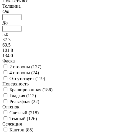
Показать все
Толщина
От
До
5.0
37.3
69.5
101.8
134.0
Фаска
2 стороны (
127
)
4 стороны (
74
)
Отсутствует (
119
)
Поверхность
Брашированная (
186
)
Гладкая (
112
)
Рельефная (
22
)
Оттенок
Светлый (
218
)
Темный (
126
)
Селекция
Кантри (
85
)