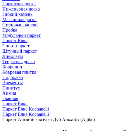
Паркетная доска
Инженерная доска
Гибкий камень
Массивная доска
Стеновые панели
Пробка
Модульный паркет
Паркет Ёлка
Спорт паркет
Штучный паркет
Линолеум
Террасная доска
Ковролин
Ковровая плитка
Подложка
Элементы
Плинтус
Химия
Главная
Паркет Ёлка
Паркет Ёлка Kochanelli
Паркет Ёлка Kochanelli
Паркет Английская ёлка Дуб Альхибэ (Aljibe)