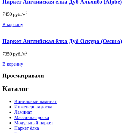
Паркет Английская ёлка Дуб Альхибэ (Aljibe)
2
7450
руб./м
В корзину
Паркет Английская ёлка Дуб Оскуро (Oscuro)
2
7350
руб./м
В корзину
Просматривали
Каталог
Виниловый ламинат
Инженерная доска
Ламинат
Массивная доска
Модульный паркет
Паркет ёлка