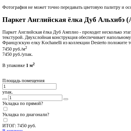
Фотография не может точно передавать цветовую палитру и ос
Паркет Английская ёлка Дуб Альхибэ (A
Паркет Английская ёлка Дуб Амплио - проходит несколько этап
текстурой. Двухслойная конструкция обеспечивает напольном
Французскую елку Kochanelli из коллекции Desierto положите 
2
7450
руб./м
7450
руб./упак.
2
В упаковке
1 м
Площадь помещения
упак.
Укладка по прямой?
Укладка по диагонали?
ИТОГ:
7450
руб.
В корзину