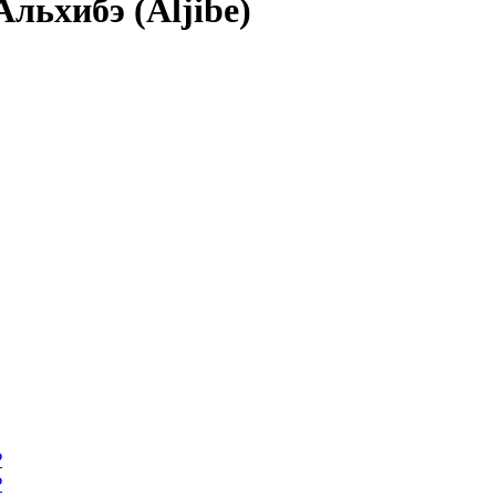
льхибэ (Aljibe)