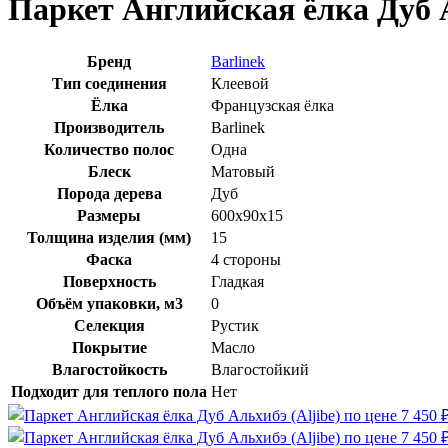
Паркет Английская ёлка Дуб А
Бренд
Barlinek
Тип соединения
Клеевой
Ёлка
Французская ёлка
Производитель
Barlinek
Количество полос
Одна
Блеск
Матовый
Порода дерева
Дуб
Размеры
600х90х15
Толщина изделия (мм)
15
Фаска
4 стороны
Поверхность
Гладкая
Объём упаковки, м3
0
Селекция
Рустик
Покрытие
Масло
Влагостойкость
Влагостойкий
Подходит для теплого пола
Нет