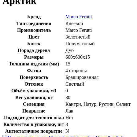
Арктик
Бренд
Marco Ferutti
Тип соединения
Клеевой
Производитель
Marco Ferutti
Цвет
Золотистый
Блеск
Полуматовый
Порода дерева
Дуб
Размеры
600x600x15
Толщина изделия (мм)
15
Фаска
4 стороны
Поверхность
Брашированная
Оттенок
Светлый
Объём упаковки, м3
0
Вес упаковки, кг
30
Селекция
Кантри, Натур, Рустик, Селект
Покрытие
Лак
Подходит для теплого пола
Нет
Количество в упаковке, шт
8
Антистатичное покрытие
N