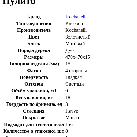
Пулито
Бренд
Kochanelli
Тип соединения
Клеевой
Производитель
Kochanelli
Цвет
Золотистый
Блеск
Матовый
Порода дерева
Дуб
Размеры
470x470x15
Толщина изделия (мм)
15
Фаска
4 стороны
Поверхность
Гладкая
Оттенок
Светлый
Объём упаковки, м3
0
Вес упаковки, кг
18
Твердость по бринелю, ед
3
Селекция
Натур
Покрытие
Масло
Подходит для теплого пола
Нет
Количество в упаковке, шт
8