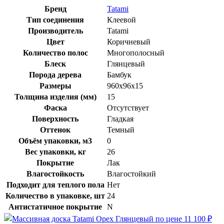
Бренд
Tatami
Тип соединения
Клеевой
Производитель
Tatami
Цвет
Коричневый
Количество полос
Многополосный
Блеск
Глянцевый
Порода дерева
Бамбук
Размеры
960x96x15
Толщина изделия (мм)
15
Фаска
Отсутствует
Поверхность
Гладкая
Оттенок
Темный
Объём упаковки, м3
0
Вес упаковки, кг
26
Покрытие
Лак
Влагостойкость
Влагостойкий
Подходит для теплого пола
Нет
Количество в упаковке, шт
24
Антистатичное покрытие
N