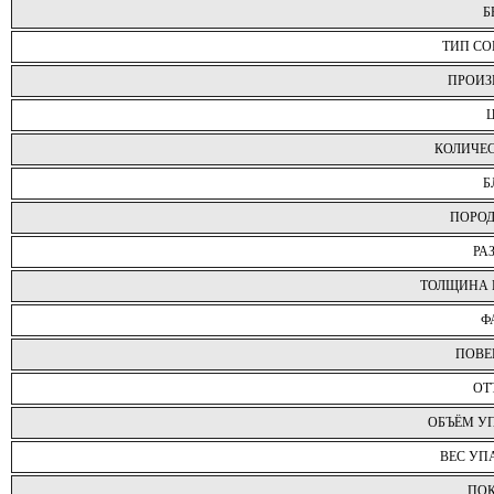
Б
ТИП С
ПРОИЗ
КОЛИЧЕ
Б
ПОРОД
РА
ТОЛЩИНА 
Ф
ПОВЕ
ОТ
ОБЪЁМ У
ВЕС УП
ПО