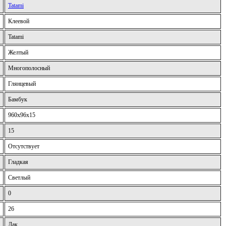
Tatami
Клеевой
Tatami
Желтый
Многополосный
Глянцевый
Бамбук
960x96x15
15
Отсутствует
Гладкая
Светлый
0
26
Лак