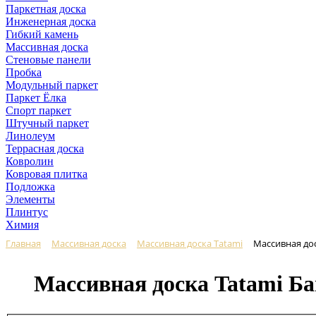
Паркетная доска
Инженерная доска
Гибкий камень
Массивная доска
Стеновые панели
Пробка
Модульный паркет
Паркет Ёлка
Спорт паркет
Штучный паркет
Линолеум
Террасная доска
Ковролин
Ковровая плитка
Подложка
Элементы
Плинтус
Химия
Главная
Массивная доска
Массивная доска Tatami
Массивная до
Массивная доска Tatami Б