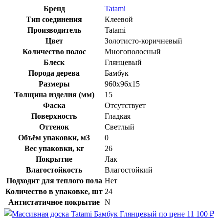
Бренд
Tatami
Тип соединения
Клеевой
Производитель
Tatami
Цвет
Золотисто-коричневый
Количество полос
Многополосный
Блеск
Глянцевый
Порода дерева
Бамбук
Размеры
960x96x15
Толщина изделия (мм)
15
Фаска
Отсутствует
Поверхность
Гладкая
Оттенок
Светлый
Объём упаковки, м3
0
Вес упаковки, кг
26
Покрытие
Лак
Влагостойкость
Влагостойкий
Подходит для теплого пола
Нет
Количество в упаковке, шт
24
Антистатичное покрытие
N