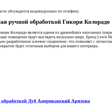
асти обсуждается индивидуально по телефону
ая ручной обработкой Гикори Колорадо
Гикори Колорадо является одним из древнейших напольных покр
ваше помещение будет выглядеть визуально шире. Бренд Lewis M
но разработанное клеевое соединение, что позволяет с легкость
 покрытие будет отличным выбором для вашего интерьера.
й обработкой Дуб Американский Аризона