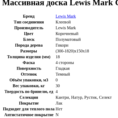
Массивная доска Lewis Mark 
Бренд
Lewis Mark
Тип соединения
Клеевой
Производитель
Lewis Mark
Цвет
Коричневый
Блеск
Полуматовый
Порода дерева
Гикори
Размеры
(300-1820)x150x18
Толщина изделия (мм)
18
Фаска
4 стороны
Поверхность
Гладкая
Оттенок
Темный
Объём упаковки, м3
0
Вес упаковки, кг
30
Твердость по бринелю, ед
4
Селекция
Кантри, Натур, Рустик, Селект
Покрытие
Лак
Подходит для теплого пола
Нет
Антистатичное покрытие
N