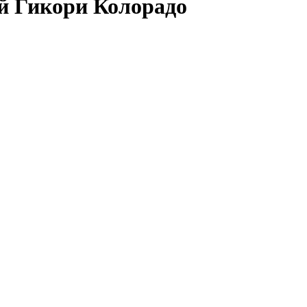
й Гикори Колорадо