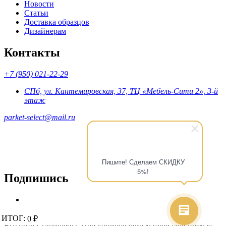
Новости
Статьи
Доставка образцов
Дизайнерам
Контакты
+7 (950) 021-22-29
СПб, ул. Кантемировская, 37, ТЦ «Мебель-Сити 2», 3-й
этаж
parket-select@mail.ru
Пишите! Сделаем СКИДКУ
5%!
Подпишись
© 2015 - 2026 «Parket-Select» - магазин напольных покрытий.
ИТОГ:
ИТОГ:
0 ₽
0 ₽
Все права защищены. При копировании материалов прямая