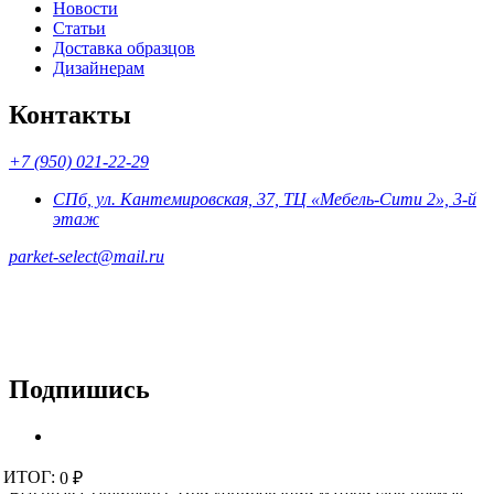
Новости
Статьи
Доставка образцов
Дизайнерам
Контакты
+7 (950) 021-22-29
СПб, ул. Кантемировская, 37, ТЦ «Мебель-Сити 2», 3-й
этаж
parket-select@mail.ru
Подпишись
© 2015 - 2026 «Parket-Select» - магазин напольных покрытий.
ИТОГ:
ИТОГ:
0 ₽
0 ₽
Все права защищены. При копировании материалов прямая