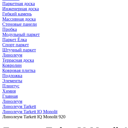
Паркетная доска
Инженерная доска
Гибкий камень
Массивная доска
Стеновые панели
Пробка
Модульный паркет
Паркет Ёлка
Спорт паркет
Штучный паркет
Линолеум
Террасная доска
Ковролин
Ковровая плитка
Подложка
Элементы
Плинтус
Химия
Главная
Линолеум
Линолеум Tarkett
Линолеум Tarkett IQ Monolit
Линолеум Tarkett IQ Monolit 920