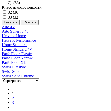
Да (
68
)
Класс износостойкости
32 (
36
)
33 (
32
)
Arto 4V
Arto Synergy 4v
Helvetic Home
Helvetic Performance
Home Standard
Home Standard 4V
Parfe Floor Classic
Parfe Floor Narrow
Parfe Floor XL
Swiss Lifestyle
Swiss Solid
Swiss Solid Chrome
1
2
3