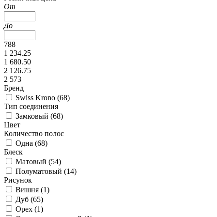
От
До
788
1 234.25
1 680.50
2 126.75
2 573
Бренд
Swiss Krono (
68
)
Тип соединения
Замковый (
68
)
Цвет
Количество полос
Одна (
68
)
Блеск
Матовый (
54
)
Полуматовый (
14
)
Рисунок
Вишня (
1
)
Дуб (
65
)
Орех (
1
)