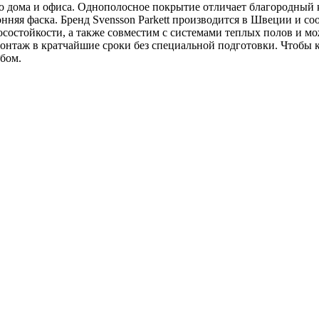
его дома и офиса. Однополосное покрытие отличает благородны
няя фаска. Бренд Svensson Parkett производится в Швеции и соо
носостойкости, а также совместим с системами теплых полов и 
нтаж в кратчайшие сроки без специальной подготовки. Чтобы ку
бом.