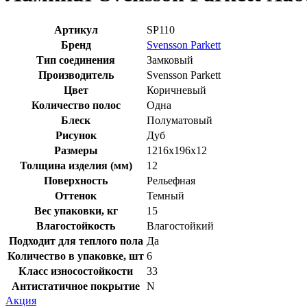
Артикул
SP110
Бренд
Svensson Parkett
Тип соединения
Замковый
Производитель
Svensson Parkett
Цвет
Коричневый
Количество полос
Одна
Блеск
Полуматовый
Рисунок
Дуб
Размеры
1216х196х12
Толщина изделия (мм)
12
Поверхность
Рельефная
Оттенок
Темный
Вес упаковки, кг
15
Влагостойкость
Влагостойкий
Подходит для теплого пола
Да
Количество в упаковке, шт
6
Класс износостойкости
33
Антистатичное покрытие
N
Акция