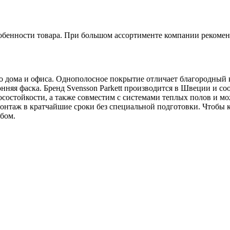
обенности товара. При большом ассортименте компании рекомен
его дома и офиса. Однополосное покрытие отличает благородны
няя фаска. Бренд Svensson Parkett производится в Швеции и соо
носостойкости, а также совместим с системами теплых полов и 
нтаж в кратчайшие сроки без специальной подготовки. Чтобы ку
бом.