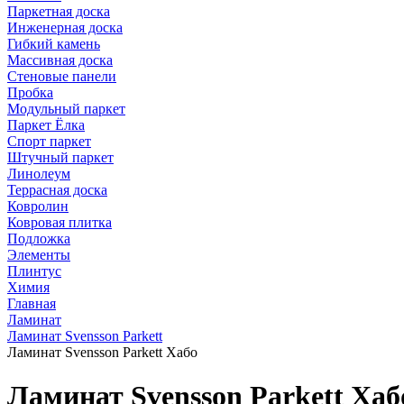
Паркетная доска
Инженерная доска
Гибкий камень
Массивная доска
Стеновые панели
Пробка
Модульный паркет
Паркет Ёлка
Спорт паркет
Штучный паркет
Линолеум
Террасная доска
Ковролин
Ковровая плитка
Подложка
Элементы
Плинтус
Химия
Главная
Ламинат
Ламинат Svensson Parkett
Ламинат Svensson Parkett Хабо
Ламинат Svensson Parkett Хаб