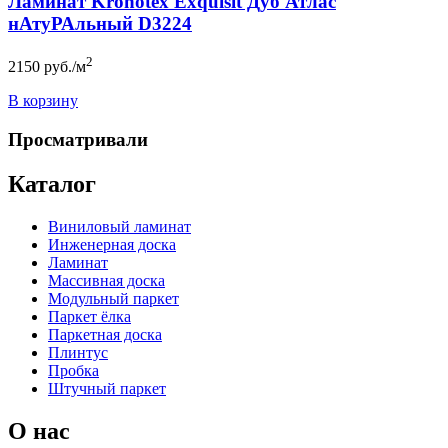
Ламинат Kronotex Exquisit Дуб Атлас
нАтуРАльный D3224
2
2150
руб./м
В корзину
Просматривали
Каталог
Виниловый ламинат
Инженерная доска
Ламинат
Массивная доска
Модульный паркет
Паркет ёлка
Паркетная доска
Плинтус
Пробка
Штучный паркет
О нас